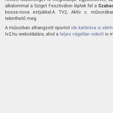
alkalommal a Sziget Fesztiválon léptek fel a
Szabad
bossa-nova estjükkel.
A TV2, Aktív c. műsorába
tekinthető meg.
A műsorban elhangzott riportot
ide kattintva is elér
tv2.hu weboldalára, ahol a
teljes vágatlan videót
is m