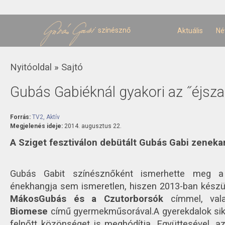
U
t
színésznő
Aktuális
Né
Jelenlegi hely
Nyitóoldal
»
Sajtó
Gubás Gabiéknál gyakori az ˝éjsza
Forrás:
TV2, Aktív
Megjelenés ideje:
2014. augusztus 22.
A Sziget fesztiválon debütált Gubás Gabi zeneka
Gubás Gabit színésznőként ismerhette meg a
énekhangja sem ismeretlen, hiszen 2013-ban készül
MákosGubás és a Czutorborsók
címmel, vala
Biomese
című gyermekműsorával.
A gyerekdalok sik
felnőtt közönséget is meghódítja. Együttesével, a