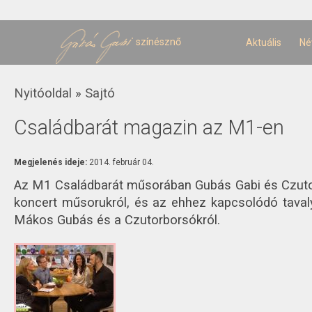
U
t
színésznő
Aktuális
Né
Jelenlegi hely
Nyitóoldal
»
Sajtó
Családbarát magazin az M1-en
Megjelenés ideje:
2014. február 04.
Az M1 Családbarát műsorában Gubás Gabi és Czuto
koncert műsorukról, és az ehhez kapcsolódó tavaly
Mákos Gubás és a Czutorborsókról.