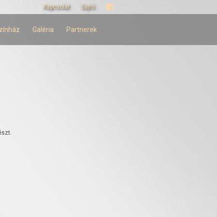
Kapcsolat
Sajtó
zínház
Galéria
Partnerek
észt.