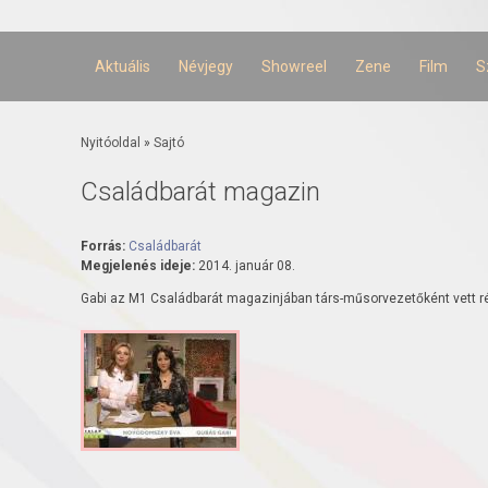
Ugrás a
tartalomra
Aktuális
Névjegy
Showreel
Zene
Film
S
Jelenlegi hely
Nyitóoldal
»
Sajtó
Családbarát magazin
Forrás:
Családbarát
Megjelenés ideje:
2014. január 08.
Gabi az M1 Családbarát magazinjában társ-műsorvezetőként vett r