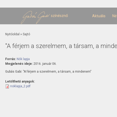
U
t
színésznő
Aktuális
Né
Jelenlegi hely
Nyitóoldal
»
Sajtó
"A férjem a szerelmem, a társam, a mind
Forrás:
Nők lapja
Megjelenés ideje:
2016. január 06.
Gubás Gabi: "A férjem a szerelmem, a társam, a mindenem"
Letölthető anyagok:
noklapja_2.pdf