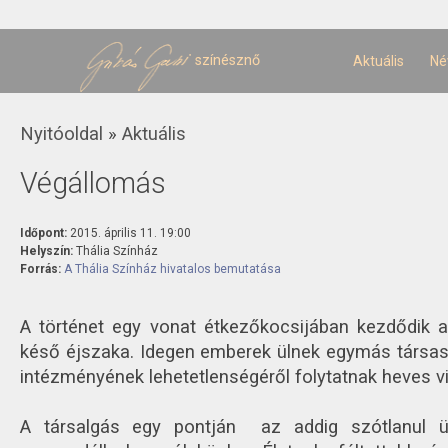
U
t
színésznő
Aktuális
Né
Jelenlegi hely
Nyitóoldal
»
Aktuális
Végállomás
Időpont:
2015. április 11. 19:00
Helyszín:
Thália Színház
Forrás:
A Thália Színház hivatalos bemutatása
A történet egy vonat étkezőkocsijában kezdődik a
késő éjszaka. Idegen emberek ülnek egymás társa
intézményének lehetetlenségéről folytatnak heves vi
A társalgás egy pontján az addig szótlanul ü