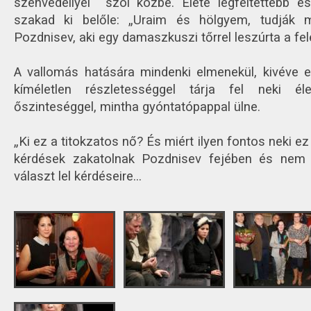
szenvedéllyel szól közbe. Élete legféltettebb és
szakad ki belőle: „Uraim és hölgyem, tudják
Pozdnisev, aki egy damaszkuszi tőrrel leszúrta a fe
A vallomás hatására mindenki elmenekül, kivéve
kíméletlen részletességgel tárja fel neki éle
őszinteséggel, mintha gyóntatópappal ülne.
„Ki ez a titokzatos nő? És miért ilyen fontos neki e
kérdések zakatolnak Pozdnisev fejében és nem i
választ lel kérdéseire...