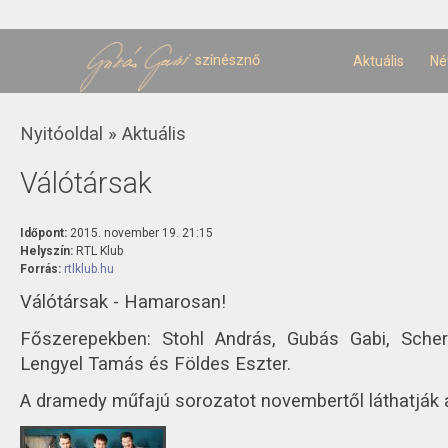
U
t
színésznő
Aktuális
Né
Jelenlegi hely
Nyitóoldal
»
Aktuális
Válótársak
Időpont:
2015. november 19. 21:15
Helyszín:
RTL Klub
Forrás:
rtlklub.hu
Válótársak - Hamarosan!
Főszerepekben: Stohl András, Gubás Gabi, Scher
Lengyel Tamás és Földes Eszter.
A dramedy műfajú sorozatot novembertől láthatják 