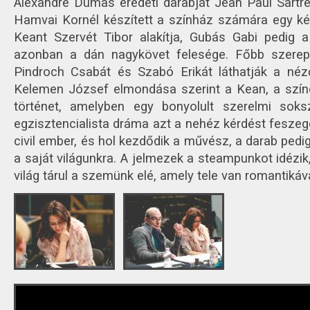
Alexandre Dumas eredeti darabját Jean Paul Sartre
Hamvai Kornél készített a színház számára egy két
Keant Szervét Tibor alakítja, Gubás Gabi pedig a 
azonban a dán nagykövet felesége. Főbb szerep
Pindroch Csabát és Szabó Erikát láthatják a néz
Kelemen József elmondása szerint a Kean, a szí
történet, amelyben egy bonyolult szerelmi soks
egzisztencialista dráma azt a nehéz kérdést feszege
civil ember, és hol kezdődik a művész, a darab pedi
a saját világunkra. A jelmezek a steampunkot idézik
világ tárul a szemünk elé, amely tele van romantikáva