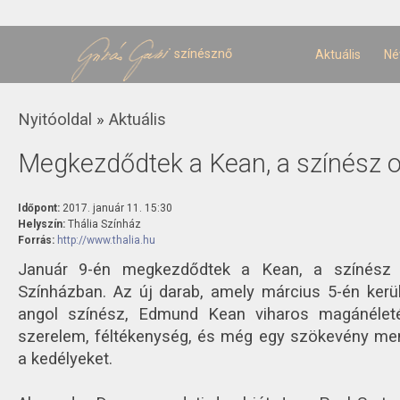
U
t
színésznő
Aktuális
Né
Jelenlegi hely
Nyitóoldal
»
Aktuális
Megkezdődtek a Kean, a színész o
Időpont:
2017. január 11. 15:30
Helyszín:
Thália Színház
Forrás:
http://www.thalia.hu
Január 9-én megkezdődtek a Kean, a színész o
Színházban. Az új darab, amely március 5-én kerü
angol színész, Edmund Kean viharos magánéleté
szerelem, féltékenység, és még egy szökevény men
a kedélyeket.