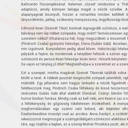
Belmondo főszereplésével. Kelemen József rendezése a Thál
adaptáció, amely könnyen belopja magát a nézők szívébe. A
alapanyagnak bizonyult, hiszen a romantika minden kellékét b
lányszöktetés, párbaj, szökevény menyasszony, öngyilkossági kísér
Edmund Kean (Szervét Tibor) korának legnagyobb színésze, a wale
bálványa nem lép többet színpadra. Hogy miért? Természetesen egy n
szerelem nélkül? Elhatározza hát, hogy megszökteti a kiszemelt 
(Pindroch Csaba) gyönyörű felesége, Elena (Gubás Gabi). Azonban
min izgulnunk. Bonyodalom pedig akad bőven. Habzószájú hitelezők
pályázik a fejére, és mindennek a tetejében feltűnik a színen e
színésznő és persze Kean felesége kíván lenni. Hősünk kénytelen t
De vajon ez tényleg jó ötlet? Megtalálhatja-e a szerelmet ez a szere
Ezt a szerepet, mintha magának Szervét Tibornak találták volna k
kitölti a teret. A többiek pusztán kiegészítik színpadi jelenlétét, 
működik. Egy pillanatra sem hagyja lankadni a nézők figyelmét 
felétkezzünk meg, Pindroch Csaba féltékeny és kissé tesze-tosz
önérzetes Gubás Gabi által alakított Elenával. Csányi Sándor 
humor bonbon forrása. Mindig csak az kell neki, ami Kean-é (az a 
a féltékenység és gőgösség tökéletesen érzékelhető. A menya
megformálásában egy szánni való bolond, aki képtelen elf
Esetlenkeedése mosolyt csal az arcokra. Anna Danby-t, a szökött
rekeszizmot megmozgat a szárnypróbálgató színésznő alakítása k
társ, egy csatlós a bajban, ez a szerep Molnár Piroskára jutott, aki