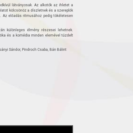
dkívül látványosak. Az alkotók az ihletet a
latot kölcsönöz a díszletnek és a szereplők
k. Az előadás ritmusához pedig tökéletesen
zán különleges élmény részesei lehetnek.
ntika és a komédia minden elemével tűzdelt
Csányi Sándor, Pindroch Csaba, Bán Bálint