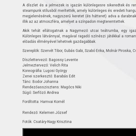
A díszlet és a jelmezek is igazán különlegesre sikeredtek és ren
steampunk stílusból merítették, amely különleges és eredeti hangu
megjelenésének, nagyszerű keretet (és hátteret) adva a darabna
illik az az atmoszféra, amelyet a színpadon megteremtettek.
Akik tehát ellátogatnak a Nagymező utcai teátrumba, egy iga
Különleges látvánnyal, magával ragadó színészi játékkal a roma
előadás élményével lehetnek gazdagabbak.
Szereplők: Szervét Tibor, Gubás Gabi, Szabó Erika, Molnár Piroska, 
Díszlettervező: Bagossy Levente
Jelmeztervező: Velich Rita
Koreográfia: Lugosi György
Zenei szerkesztő: Barabás Edit
Tánc: Bodor Johanna
Rendezőasszisztens: Magócs Niki
Súgó: Serfőző Andrea
Fordította: Hamvai Kornél
Rendező: Kelemen József
Fotók: Csatáry-Nagy Krisztina