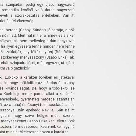
ia színpadán pedig egy újabb nagyszerű
 romantika korából való darab nagyszerű
eveti a szórakoztatás érdekében. Van itt
let és féltékenység.
si herceg (Csányi Sándor) jó barátja, a nők
ő miatt. Mert hát mit ér a hírnév és a siker
hölgyet, aki nem mellesleg a dán nagykövet
, ha ilyen egyszerű lenne minden nem lenne
 zaklatják, egy féltékeny férj (Bán Bálint)
gy szökevény menyasszony (Szabó Erika), aki
ehát színpadra lépni, még egyszer, utoljára.
tni való gazfickó?
i. Lubickol a karakter bőrében és játékával
rajta áll, hogy működik-e az előadás és bizony
és kíváncsiságát. De, hogy a többiekről se
a Koefeld-je remek párost alkot a kacér és
fölényeskedő, gyermeteg hercege számtalan
nő, az a ruha) és Csányi tolmácsolásában ez
sszonya után epekedő Neville, Bán Bálint
ogadni, hogy szíve hölgye mást szeret.
 menyasszonyt Szabó Erika kelti életre. Sok
özben. Természetesen Kean-nek kell egy hű
 mint mindig tökéletesen hozza a karakter.