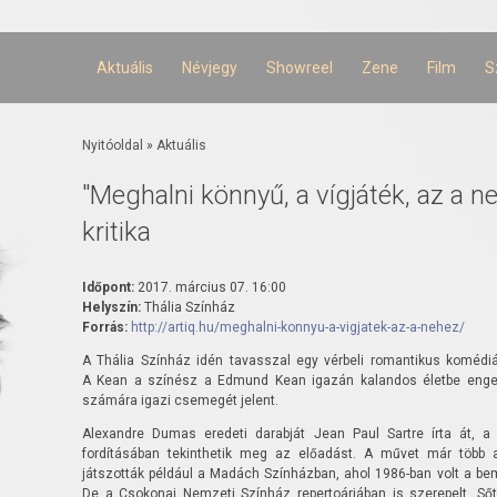
Ugrás a
tartalomra
Aktuális
Névjegy
Showreel
Zene
Film
S
Jelenlegi hely
Nyitóoldal
»
Aktuális
"Meghalni könnyű, a vígjáték, az a n
kritika
Időpont:
2017. március 07. 16:00
Helyszín:
Thália Színház
Forrás:
http://artiq.hu/meghalni-konnyu-a-vigjatek-az-a-nehez/
A Thália Színház idén tavasszal egy vérbeli romantikus koméd
A Kean a színész a Edmund Kean igazán kalandos életbe enged
számára igazi csemegét jelent.
Alexandre Dumas eredeti darabját Jean Paul Sartre írta át, a
fordításában tekinthetik meg az előadást. A művet már több 
játszották például a Madách Színházban, ahol 1986-ban volt a b
De a Csokonai Nemzeti Színház repertoárjában is szerepelt. Sőt