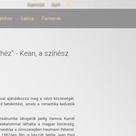
Kapcsolat
Sajtó
zínház
Galéria
Partnerek
ehéz" - Kean, a színész
iával ajándékozza meg a néző közönségét.
 betekintést, amely a romantika kedvelők
 teátrumba látogatók pedig Hamvai Kornél
alakalommal láthatta a magyar közönség,
emutatója a címszerepben Haumann Péterrel.
 1987-ben film is készült belőle Jean Paul