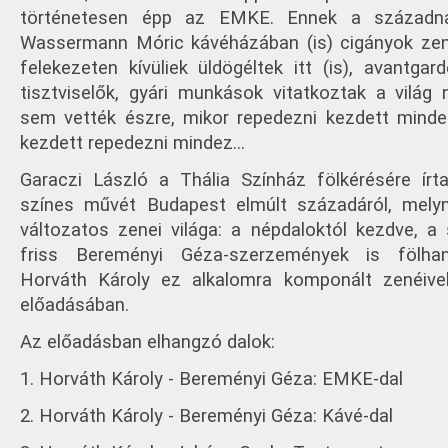
történetesen épp az EMKE. Ennek a századna
Wassermann Móric kávéházában (is) cigányok zen
felekezeten kívüliek üldögéltek itt (is), avantga
tisztviselők, gyári munkások vitatkoztak a világ
sem vették észre, mikor repedezni kezdett minde
kezdett repedezni mindez…
Garaczi László a Thália Színház fölkérésére írt
színes művét Budapest elmúlt századáról, mely
változatos zenei világa: a népdaloktól kezdve, a 
friss Bereményi Géza-szerzemények is fölha
Horváth Károly ez alkalomra komponált zenéive
előadásában.
Az előadásban elhangzó dalok:
1. Horváth Károly - Bereményi Géza: EMKE-dal
2. Horváth Károly - Bereményi Géza: Kávé-dal