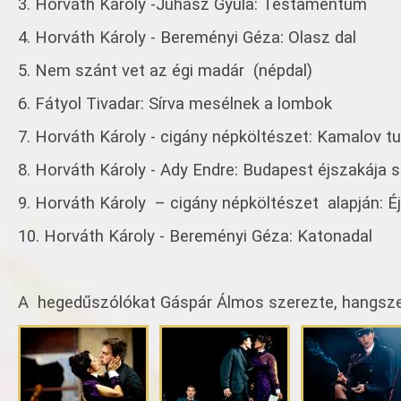
3. Horváth Károly -Juhász Gyula: Testamentum
4. Horváth Károly - Bereményi Géza: Olasz dal
5. Nem szánt vet az égi madár (népdal)
6. Fátyol Tivadar: Sírva mesélnek a lombok
7. Horváth Károly - cigány népköltészet: Kamalov tut
8. Horváth Károly - Ady Endre: Budapest éjszakája s
9. Horváth Károly – cigány népköltészet alapján: É
10. Horváth Károly - Bereményi Géza: Katonadal
A hegedűszólókat Gáspár Álmos szerezte, hangszer