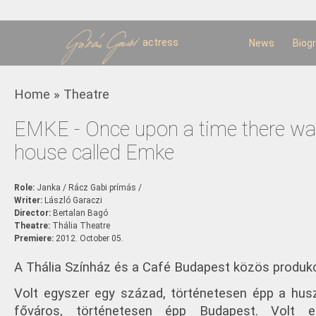
Sk
m
c
actress
News
Biog
You are here
Home
»
Theatre
EMKE - Once upon a time there was
house called Emke
Role:
Janka / Rácz Gabi prímás /
Writer:
László Garaczi
Director:
Bertalan Bagó
Theatre:
Thália Theatre
Premiere:
2012. October 05.
A Thália Színház és a Café Budapest közös produkc
Volt egyszer egy század, történetesen épp a husz
főváros, történetesen épp Budapest. Volt e