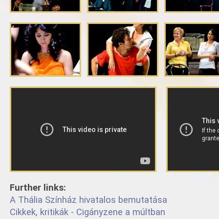
Further links:
A Thália Színház hivatalos bemutatása
Cikkek, kritikák - Cigányzene a múltban