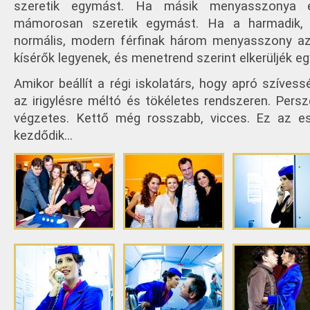
szeretik egymást. Ha másik menyasszonya é
mámorosan szeretik egymást. Ha a harmadik, 
normális, modern férfinak három menyasszony az i
kísérők legyenek, és menetrend szerint elkerüljék e
Amikor beállít a régi iskolatárs, hogy apró szívess
az irigylésre méltó és tökéletes rendszeren. Persz
végzetes. Kettő még rosszabb, vicces. Ez az es
kezdődik...