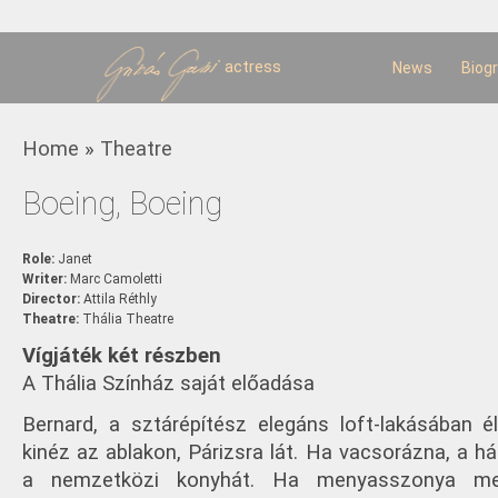
Sk
m
c
actress
News
Biog
You are here
Home
»
Theatre
Boeing, Boeing
Role:
Janet
Writer:
Marc Camoletti
Director:
Attila Réthly
Theatre:
Thália Theatre
Vígjáték két részben
A Thália Színház saját előadása
Bernard, a sztárépítész elegáns loft-lakásában él
kinéz az ablakon, Párizsra lát. Ha vacsorázna, a h
a nemzetközi konyhát. Ha menyasszonya me