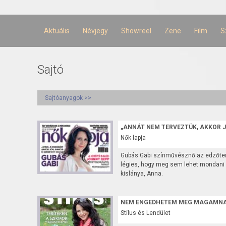
Ugrás a
tartalomra
Aktuális
Névjegy
Showreel
Zene
Film
S
Sajtó
Sajtóanyagok >>
„ANNÁT NEM TERVEZTÜK, AKKOR J
Nők lapja
Gubás Gabi színművésznő az edzőtere
légies, hogy meg sem lehet mondani r
kislánya, Anna.
NEM ENGEDHETEM MEG MAGAMNA
Stílus és Lendület