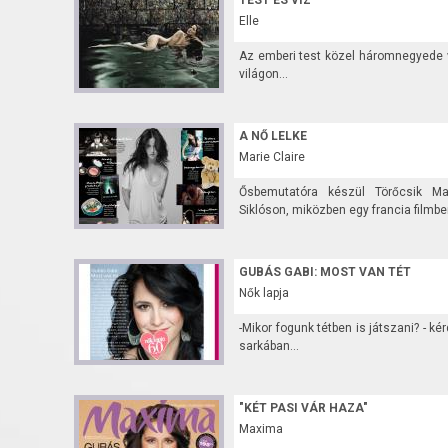
TEST ÉS VÍZ
Elle
Az emberi test közel háromnegyede v
világon...
A NŐ LELKE
Marie Claire
Ősbemutatóra készül Törőcsik Mar
Siklóson, miközben egy francia filmben 
GUBÁS GABI: MOST VAN TÉT
Nők lapja
-Mikor fogunk tétben is játszani? - kér
sarkában...
"KÉT PASI VÁR HAZA"
Maxima