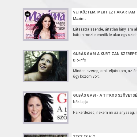
VETKŐZTEM, MERT EZT AKARTAM
Maxima
Látszatra szende, ártatlan lány, ám aki 
bátran meztelenedik le akár egy szính
GUBÁS GABI A KURTIZÁN SZEREP
Bio-Info
Minden szerep, amit eljátszom, az én
úgy közöm volt...
GUBÁS GABI - A TITKOS SZÖVETS
Nők lapja
Ha kérdezed, nekem mi az anyaság, ne