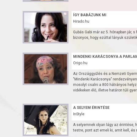
ÍGY BABÁZUNK MI
Hirado.hu
Gubás Gabi már az 5. hónapban jár, s
bizonyos, hogy ezúttal lányuk születik
MINDENKI KARÁCSONYA A PARLA
Origo.hu
Az Országgyűlés és a Nemzeti Gyerme
"Mindenki Karácsonya" rendezvényen 
mosolyt csalni a 800 hátrányos helyze
vidékeken élő, illetve határon túli gy
A SELYEM ÉRINTÉSE
InStyle
A selyemnek olyan lágy az érintése, h
testre, pont azt emeli ki, amit kell, és 