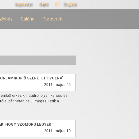
Kapcsolat
Sajtó
English
zínház
Galéria
Partnerek
ÖN, AMIKOR Ő SZERETETT VOLNA"
2011. május 25.
mből érkezik, hátulról olyan karcsú és
óla: pár héten belül megszületik a
K, HOGY SZOMORÚ LEGYEK
2011. május 10.