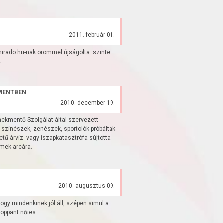
2011. február 01.
 hirado.hu-nak örömmel újságolta: szinte
.
MENTBEN
2010. december 19.
kmentő Szolgálat által szervezett
színészek, zenészek, sportolók próbáltak
tű árvíz- vagy iszapkatasztrófa sújtotta
ermek arcára.
2010. augusztus 09.
ogy mindenkinek jól áll, szépen simul a
roppant nőies...