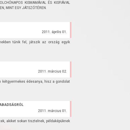
OLCHÓNAPOS KISMAMÁVAL ÉS KISFIÁVAL
N, MINT EGY JÁTSZÓTÉREN.
2011. április 01.
lmekben tűnik fel, játszik az ország egyik
2011. március 02.
n kétgyermekes édesanya, hisz a gondolat
ZABADSÁGRÓL
2011. március 01.
zek, akiket sokan tisztelnek, példaképüknek