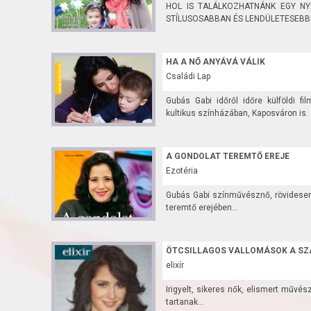
HOL IS TALÁLKOZHATNÁNK EGY NY
STÍLUSOSABBAN ÉS LENDÜLETESEBBE
HA A NŐ ANYÁVÁ VÁLIK
Családi Lap
Gubás Gabi időről időre külföldi fi
kultikus színházában, Kaposváron is.
A GONDOLAT TEREMTŐ EREJE
Ezotéria
Gubás Gabi színművésznő, rövidese
teremtő erejében...
ÖTCSILLAGOS VALLOMÁSOK A S
elixír
Irigyelt, sikeres nők, elismert művés
tartanak...